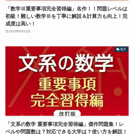
「数学Ⅲ重要事項完全習得編」名作！！問題レベルは
初級！難しい数学Ⅲを丁寧に解説＆計算力も向上！完
成度は高い！
2022年6月21日
数学
「文系の数学 重要事項完全習得編」傑作問題集！レ
ベルや問題数は？対応できる大学は？使い方を解説！