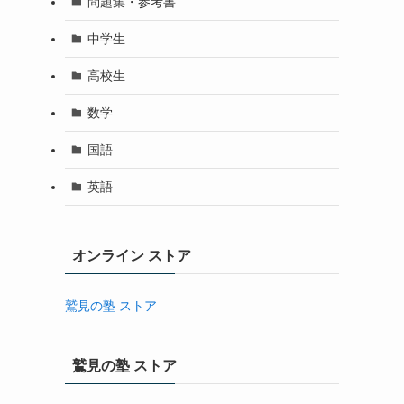
問題集・参考書
中学生
高校生
数学
国語
英語
オンライン ストア
鷲見の塾 ストア
鷲見の塾 ストア