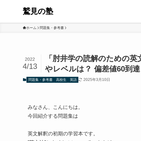
鷲見の塾
ホーム
問題集・参考書
「肘井学の読解のための英文
2022
4/13
やレベルは？ 偏差値60到
2025年3月10日
問題集・参考書
高校生
英語
みなさん、こんにちは。
今回紹介する問題集は
英文解釈の初期の学習本です。