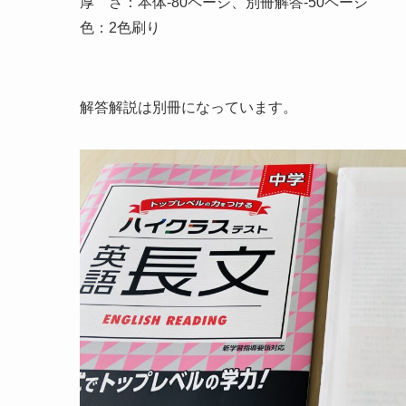
厚 さ：本体-80ページ、別冊解答-50ページ
色：2色刷り
解答解説は別冊になっています。