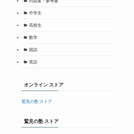
問題集・参考書
中学生
高校生
数学
国語
英語
オンライン ストア
鷲見の塾 ストア
鷲見の塾 ストア